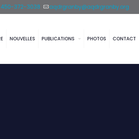
450-372-3038
aqdrgranby@aqdrgranby.org
RE
NOUVELLES
PUBLICATIONS
PHOTOS
CONTACT