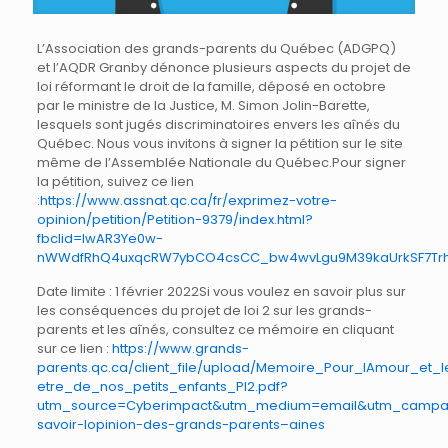
L’Association des grands-parents du Québec (ADGPQ)
et l’AQDR Granby dénonce plusieurs aspects du projet de
loi réformant le droit de la famille, déposé en octobre
par le ministre de la Justice, M. Simon Jolin-Barette,
lesquels sont jugés discriminatoires envers les aînés du
Québec. Nous vous invitons à signer la pétition sur le site
même de l’Assemblée Nationale du Québec.Pour signer
la pétition, suivez ce lien
:
https://www.assnat.qc.ca/fr/exprimez-votre-
opinion/petition/Petition-9379/index.html?
fbclid=IwAR3Ye0w-
nWWdfRhQ4uxqcRW7ybCO4csCC_bw4wvLgu9M39kaUrkSF7Tr
Date limite : 1 février 2022Si vous voulez en savoir plus sur
les conséquences du projet de loi 2 sur les grands-
parents et les aînés, consultez ce mémoire en cliquant
sur ce lien :
https://www.grands-
parents.qc.ca/client_file/upload/Memoire_Pour_lAmour_et_l
etre_de_nos_petits_enfants_Pl2.pdf?
utm_source=Cyberimpact&utm_medium=email&utm_campai
savoir-lopinion-des-grands-parents–aines