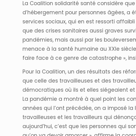
La Coalition solidarité santé considère qu
d’hébergement pour personnes âgées, a été
services sociaux, qui en est ressorti affai
que des crises sanitaires aussi graves sur
pandémies, mais aussi par les bouleverse
menace à la santé humaine au XXIe siècle.
faire face à ce genre de catastrophe », in
Pour la Coalition, un des résultats des réfo
que celle des travailleuses et des travaille
démocratiques où ils et elles siégeaient et
La pandémie a montré à quel point les co
années qui l’ont précédée, on a imposé la l
travailleuses et les travailleurs qui dénonç
aujourd’hui, c’est que les personnes qui s
qu’on va devoir amorcer », affirme la coord