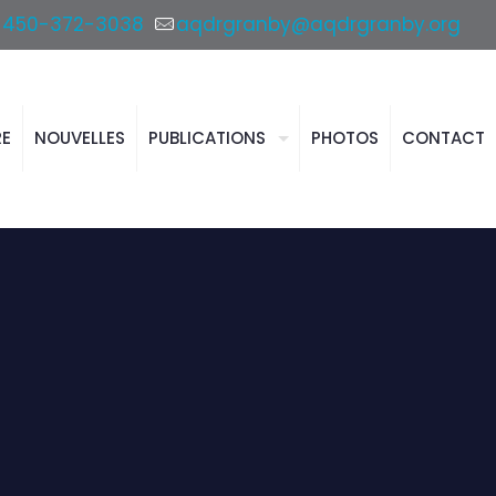
450-372-3038
aqdrgranby@aqdrgranby.org
RE
NOUVELLES
PUBLICATIONS
PHOTOS
CONTACT