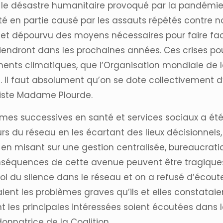
e le désastre humanitaire provoqué par la pandémie,
 en partie causé par les assauts répétés contre n
bli et dépourvu des moyens nécessaires pour faire fac
viendront dans les prochaines années. Ces crises po
ments climatiques, que l’Organisation mondiale de
 Il faut absolument qu’on se dote collectivement d’
siste Madame Plourde.
rmes successives en santé et services sociaux a été d
urs du réseau en les écartant des lieux décisionnels
 en misant sur une gestion centralisée, bureaucrati
nséquences de cette avenue peuvent être tragiques.
oi du silence dans le réseau et on a refusé d’écoute
aient les problèmes graves qu’ils et elles constataie
ont les principales intéressées soient écoutées dans
onnatrice de la Coalition.