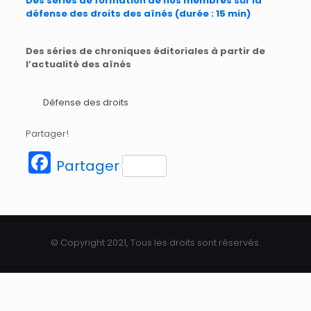
Des séries de formation de nos membres sur la
défense des droits des aînés (durée : 15 min)
Des séries de chroniques éditoriales à partir de
l’actualité des aînés
Défense des droits
Partager!
Facebook
Partager
© Copyright 2021, Tous les droits sont réservés.