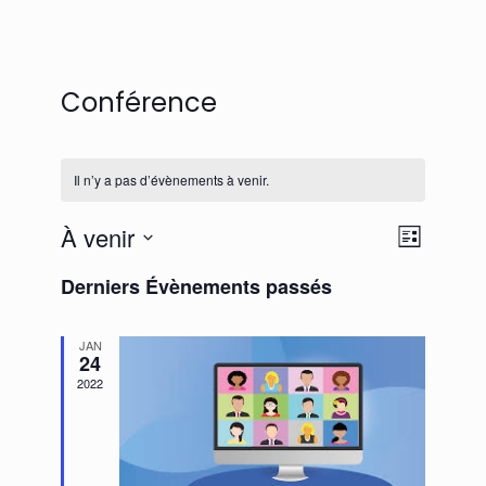
Conférence
Il n’y a pas d’évènements à venir.
Naviga
Navigat
À venir
Liste
de
par
Sélectionnez
vues
Derniers Évènements passés
une
consul
date.
Évènem
JAN
24
2022